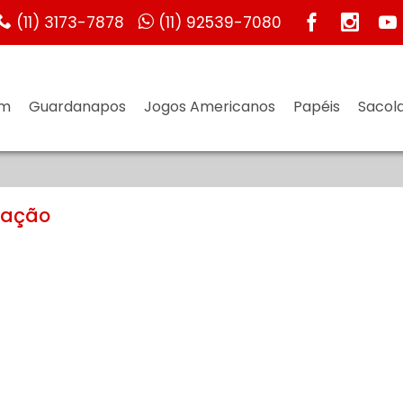
(11) 3173-7878
(11) 92539-7080
um
Guardanapos
Jogos Americanos
Papéis
Sacola
zação