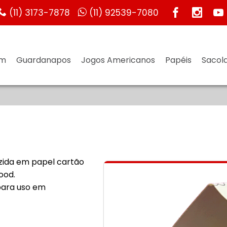
(11) 3173-7878
(11) 92539-7080
um
Guardanapos
Jogos Americanos
Papéis
Sacola
zida em papel cartão
ood.
para uso em